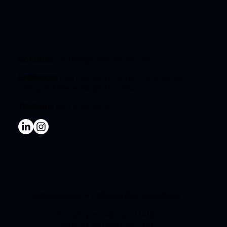
Contato:
contato@crescamais.com
Endereço:
Rua Joaquim Camilo Tavares, 420 -
Campos Eliseos, Varginha - MG
Telefone:
35 9 9736-8220
Termos de uso
e
Políticas de Privacidade
© 2026 por CRESÇA MAIS.
CNPJ: 18.370.892/0001-88