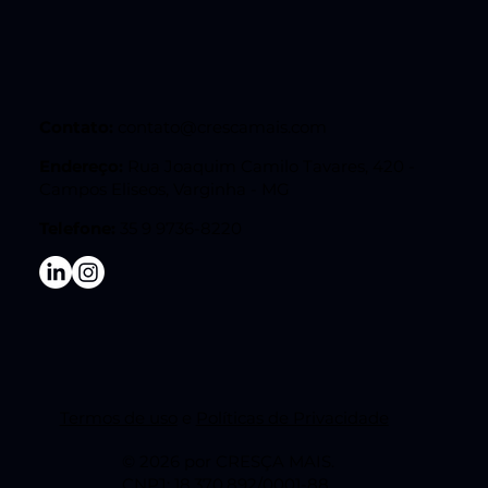
Contato:
contato@crescamais.com
Endereço:
Rua Joaquim Camilo Tavares, 420 -
Campos Eliseos, Varginha - MG
Telefone:
35 9 9736-8220
Termos de uso
e
Políticas de Privacidade
© 2026 por CRESÇA MAIS.
CNPJ: 18.370.892/0001-88