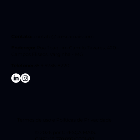
Contato:
contato@crescamais.com
Endereço:
Rua Joaquim Camilo Tavares, 420 -
Campos Eliseos, Varginha - MG
Telefone:
35 9 9736-8220
Termos de uso
e
Políticas de Privacidade
© 2026 por CRESÇA MAIS.
CNPJ: 18.370.892/0001-88