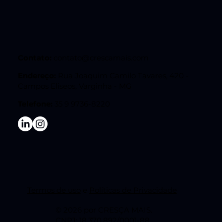
Contato:
contato@crescamais.com
Endereço:
Rua Joaquim Camilo Tavares, 420 -
Campos Eliseos, Varginha - MG
Telefone:
35 9 9736-8220
Termos de uso
e
Políticas de Privacidade
© 2026 por CRESÇA MAIS.
CNPJ: 18.370.892/0001-88