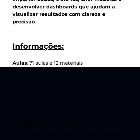
desenvolver dashboards que ajudam a 
visualizar resultados com clareza e 
precisão
.
Informações:
Aulas
: 71 aulas e 12 materiais 
complementares
Categoria:
Tecnologia e Inovação
Contato:
contato@crescamais.com
Endereço:
Rua Joaquim Camilo Tavares, 420 -