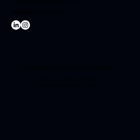
Campos Eliseos, Varginha - MG
Telefone:
35 9 9736-8220
Termos de uso
e
Políticas de Privacidade
© 2026 por CRESÇA MAIS.
CNPJ: 18.370.892/0001-88