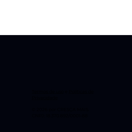
Termos de uso
e
Políticas de
Privacidade
© 2026 por CRESÇA MAIS.
CNPJ: 18.370.892/0001-88