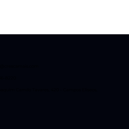
o@crescamais.com
36-8220
aquim Camilo Tavares, 420 - Campos Eliseos,